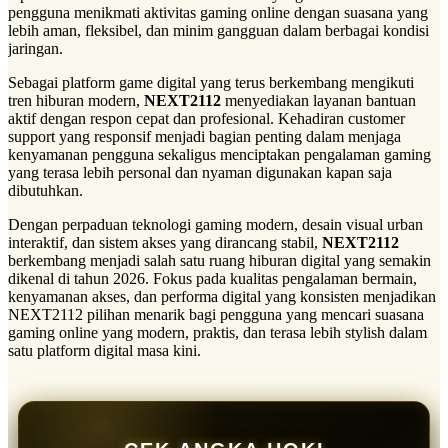
pengguna menikmati aktivitas gaming online dengan suasana yang
lebih aman, fleksibel, dan minim gangguan dalam berbagai kondisi
jaringan.
Sebagai platform game digital yang terus berkembang mengikuti
tren hiburan modern,
NEXT2112
menyediakan layanan bantuan
aktif dengan respon cepat dan profesional. Kehadiran customer
support yang responsif menjadi bagian penting dalam menjaga
kenyamanan pengguna sekaligus menciptakan pengalaman gaming
yang terasa lebih personal dan nyaman digunakan kapan saja
dibutuhkan.
Dengan perpaduan teknologi gaming modern, desain visual urban
interaktif, dan sistem akses yang dirancang stabil,
NEXT2112
berkembang menjadi salah satu ruang hiburan digital yang semakin
dikenal di tahun 2026. Fokus pada kualitas pengalaman bermain,
kenyamanan akses, dan performa digital yang konsisten menjadikan
NEXT2112 pilihan menarik bagi pengguna yang mencari suasana
gaming online yang modern, praktis, dan terasa lebih stylish dalam
satu platform digital masa kini.