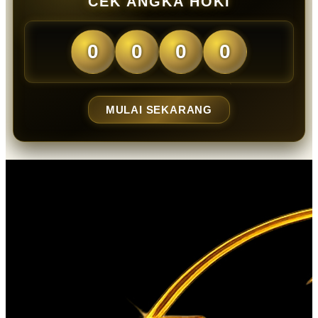
CEK ANGKA HOKI
0
0
0
0
MULAI SEKARANG