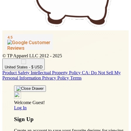
© TP Apparel LLC 2012 - 2025
United States - $ USD
Product Safety
Intellectual Property Policy
CA: Do Not Sell My
Personal Information
Privacy Policy
Terms
Welcome Guest!
Log In
Sign Up
Create an account to save your favorite designs for viewing