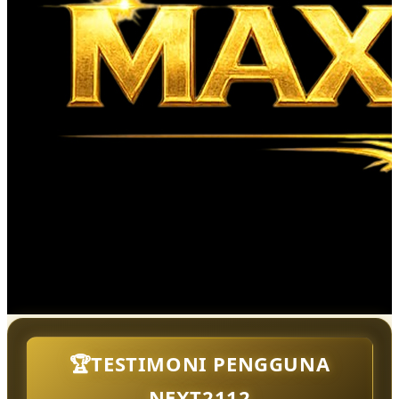
🏆TESTIMONI PENGGUNA
NEXT2112