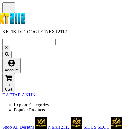
KETIK DI GOOGLE 'NEXT2112'
Account
0
Cart
DAFTAR AKUN
Explore Categories
Popular Products
Shop All Designs
NEXT2112
SITUS SLOT