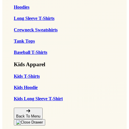
Hoodies
Long Sleeve T-Shirts
Crewneck Sweatshirts
Tank Tops
Baseball T-Shirts
Kids Apparel
Kids T-Shirts
Kids Hoodie
Kids Long Sleeve T-Shirt
Back To Menu